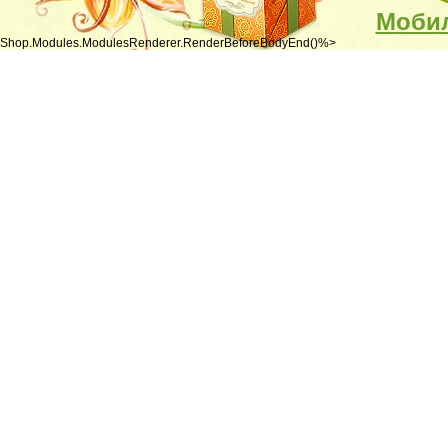
Мобил
Shop.Modules.ModulesRenderer.RenderBeforeBodyEnd()%>